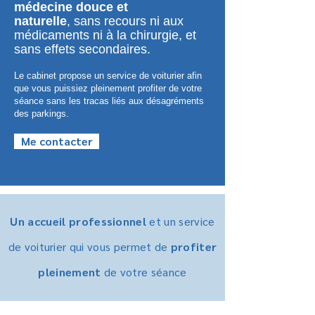
médecine douce et
naturelle
,
sans recours ni aux
médicaments ni à la chirurgie,
et
sans effets secondaires.
Le cabinet propose un service de voiturier afin
que vous puissiez pleinement profiter de votre
séance sans les tracas liés aux désagréments
des parkings.
Me contacter
Un accueil professionnel
et un service
de voiturier qui vous permet de
profiter
pleinement
de votre séance