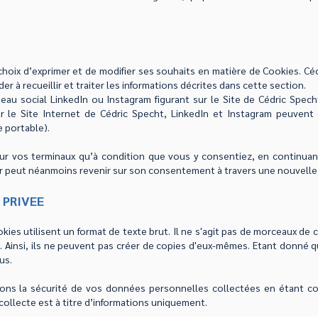
 choix d’exprimer et de modifier ses souhaits en matière de Cookies. Cé
er à recueillir et traiter les informations décrites dans cette section.
seau social LinkedIn ou Instagram figurant sur le Site de Cédric Spech
ur le Site Internet de Cédric Specht, LinkedIn et Instagram peuven
e portable).
r vos terminaux qu’à condition que vous y consentiez, en continuant 
ur peut néanmoins revenir sur son consentement à travers une nouvelle 
 PRIVEE
kies utilisent un format de texte brut. Il ne s'agit pas de morceaux de
Ainsi, ils ne peuvent pas créer de copies d'eux-mêmes. Etant donné qu
us.
ons la sécurité de vos données personnelles collectées en étant co
 collecte est à titre d’informations uniquement.