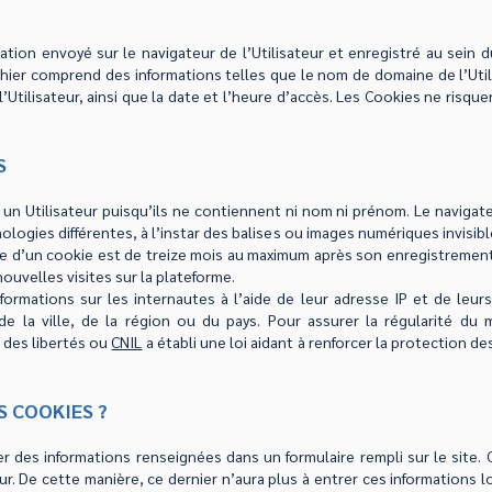
ation envoyé sur le navigateur de l’Utilisateur et enregistré au sein du
chier comprend des informations telles que le nom de domaine de l’Util
e l’Utilisateur, ainsi que la date et l’heure d’accès. Les Cookies ne ris
S
un Utilisateur puisqu’ils ne contiennent ni nom ni prénom. Le navigateu
logies différentes, à l’instar des balises ou images numériques invisib
 vie d’un cookie est de treize mois au maximum après son enregistremen
ouvelles visites sur la plateforme.
nformations sur les internautes à l’aide de leur adresse IP et de leur
e de la ville, de la région ou du pays. Pour assurer la régularité 
 des libertés ou
CNIL
a établi une loi aidant à renforcer la protection des
S COOKIES ?
er des informations renseignées dans un formulaire rempli sur le site
ur. De cette manière, ce dernier n’aura plus à entrer ces informations lor