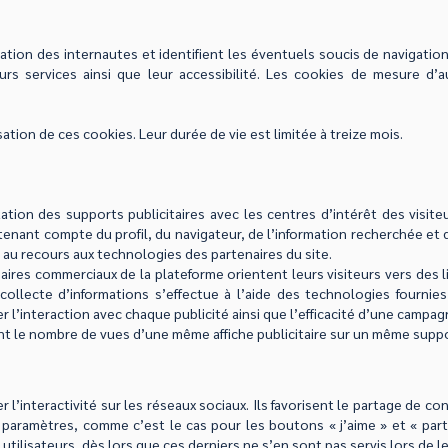
ation des internautes et identifient les éventuels soucis de navigation
eurs services ainsi que leur accessibilité. Les cookies de mesure d
sation de ces cookies. Leur durée de vie est limitée à treize mois.
ptation des supports publicitaires avec les centres d’intérêt des visite
 tenant compte du profil, du navigateur, de l’information recherchée e
 au recours aux technologies des partenaires du site.
naires commerciaux de la plateforme orientent leurs visiteurs vers des 
collecte d’informations s’effectue à l’aide des technologies fournies
 l’interaction avec chaque publicité ainsi que l’efficacité d’une campag
itent le nombre de vues d’une même affiche publicitaire sur un même supp
l’interactivité sur les réseaux sociaux. Ils favorisent le partage de cont
ns paramètres, comme c’est le cas pour les boutons « j’aime » et « par
ilisateurs, dès lors que ces derniers ne s’en sont pas servis lors de leu