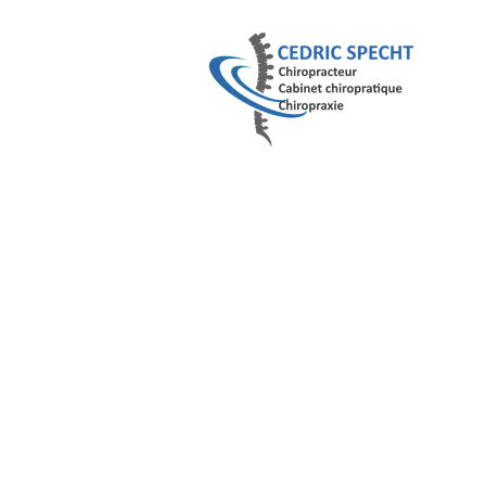
Lexique
-
Ment