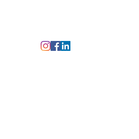
ndre RDV par téléphone
1 47 04 34 30
U
-
Plan du site