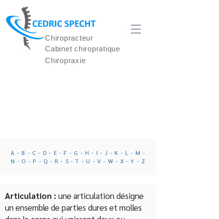
Chiropracteur
Cabinet chiropratique
Chiropraxie
LEXIQUE
A
- B -
C
- D - E - F - G - H - I - J - K -
L
-
M
-
N
- O - P - Q - R -
S
-
T
- U - V - W - X - Y - Z
Articulation :
une articulation désigne
un ensemble de parties dures et molles