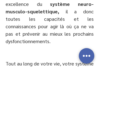
excellence du 
système neuro-
musculo-squelettique,
 il a donc 
toutes les capacités et les 
connaissances pour agir là où ça ne va 
pas et prévenir au mieux les prochains 
dysfonctionnements.
Tout au long de votre vie, votre système 
nerveux va endurer de nombreuses 
épreuves et il est important d'en 
prendre soin au moindre 
dysfonctionnement.
Faites appel à un chiropracteur 
certifié dans Paris pour soulager 
votre système nerveux !
Contactez Cédric Specht.